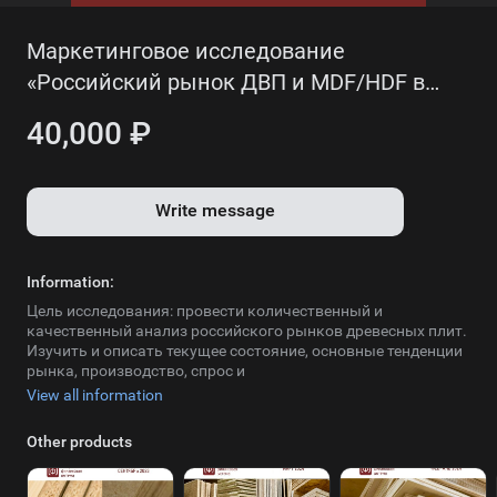
с 2010 г. и оказывает широкий спектр
консалтинговых услуг, в т.ч. по разработке
Маркетинговое исследование
бизнес-планов
«Российский рынок ДВП и MDF/HDF в
2015 – 2022 гг. Прогноз до 2028 г.»
40,000 ₽
Send request
Write message
Information:
Цель исследования: провести количественный и
качественный анализ российского рынков древесных плит.
Изучить и описать текущее состояние, основные тенденции
рынка, производство, спрос и
View all information
Learn more
Other products