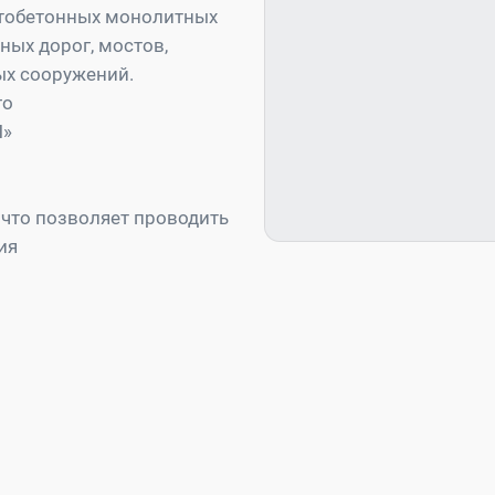
нтобетонных монолитных
ых дорог, мостов,
ых сооружений.
го
П»
 что позволяет проводить
ия