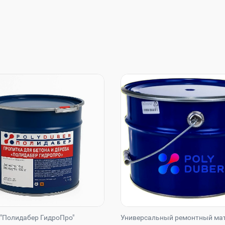
"Полидабер ГидроПро"
Универсальный ремонтный ма