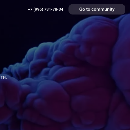
Go to community
+7 (996) 731-78-34
ти,