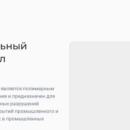
льный
л
 является полимерным
ия и предназначен для
тных разрушений
крытий промышленного и
ак в промышленных