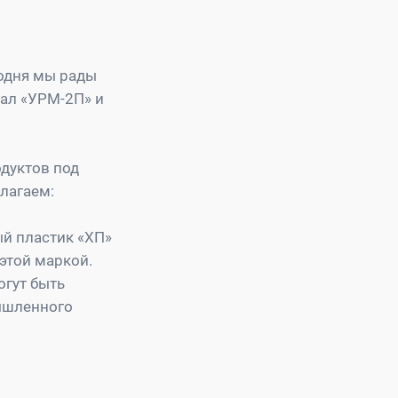
годня мы рады
иал «УРМ-2П» и
дуктов под
лагаем:
й пластик «ХП»
этой маркой.
огут быть
ышленного