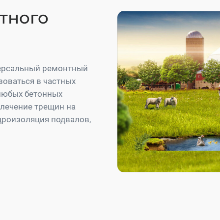
стного
версальный ремонтный
зоваться в частных
любых бетонных
, лечение трещин на
идроизоляция подвалов,