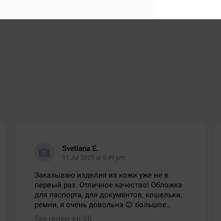
Svetlana E.
11 Jul 2025 at 5:49 pm
Заказываю изделия из кожи уже не в
первый раз. Отличное качество! Обложка
для паспорта, для документов, кошельки,
ремни, я очень довольна 😊 большое
спасибо за такие качественные кожаные
See review on VK