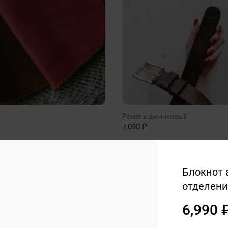
Ремень джинсовый
7,090 ₽
Show more
Блокнот 
отделени
6,990 