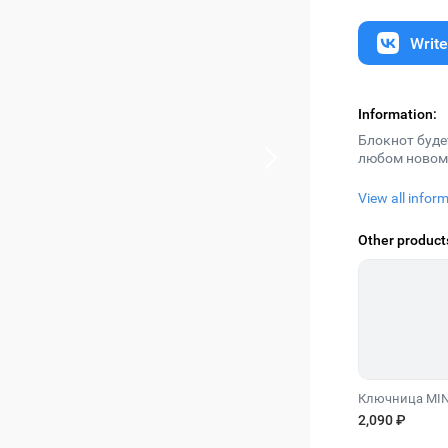
Writ
Information:
Блокнот буд
любом новом
Укомплектов
View all infor
формата, по
хранения кар
Other product
Ключница MIN
2,090 ₽