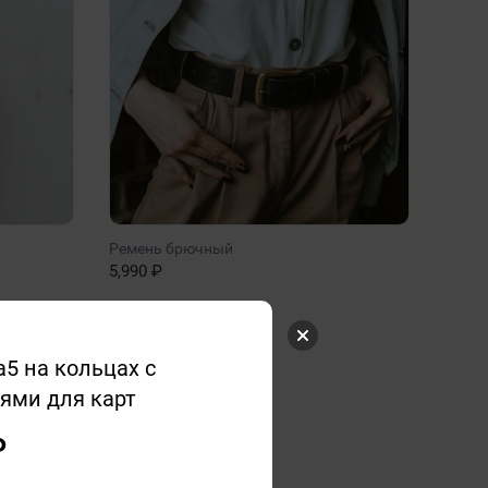
Ремень брючный
5,990 ₽
а5 на кольцах с
ями для карт
₽