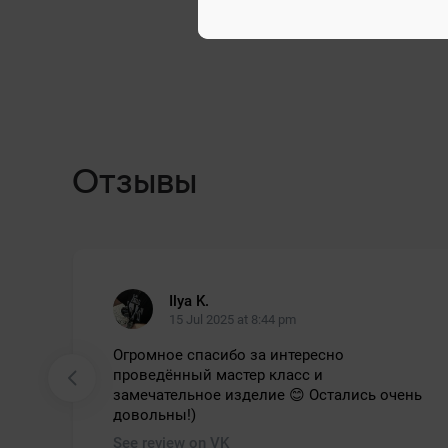
Отзывы
Ilya K.
15 Jul 2025 at 8:44 pm
Огромное спасибо за интересно
проведённый мастер класс и
замечательное изделие 😊 Остались очень
довольны!)
See review on VK