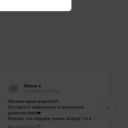
Marina V.
10 Jul 2025 at 4:47 pm
Обожаю ваши изделия!!!
Это просто нереальное эстетическое
удовольствие❤️
Хорошо, что подарки нужны всегда !) и я
знаю где всегда можно найти что-то
See review on VK