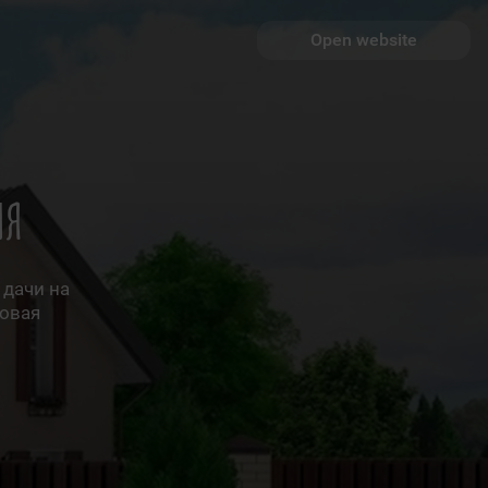
Open website
ия
 дачи на
говая