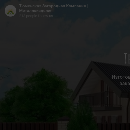
Тюменская Загородная Компания |
Металлоизделия
213 people follow us
Т
Изготов
зака