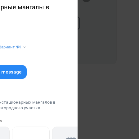
арные мангалы в
Вариант №1
Заборы в Тюмени
e message
free
 стационарных мангалов в
агородного участка
s