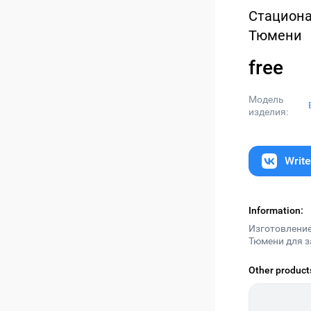
Стацион
Тюмени
free
Модель
изделия
:
Заборы в Тюмени
Writ
free
Information:
Show more
Изготовление
Тюмени для з
Other product