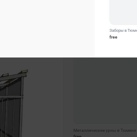
Заборы в Тюм
free
Металлические урны в Тюмени
free