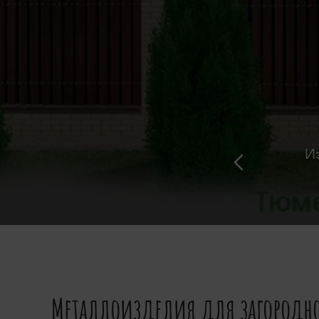
И
Металлоизделия для загородно