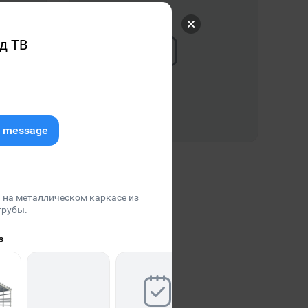
д ТВ
e message
Заборы в Тюмени
free
 на металлическом каркасе из
трубы.
s