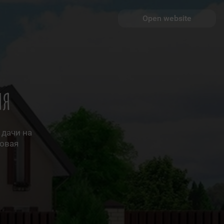
Open website
ия
 дачи на
говая