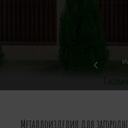
И
Металлоизделия для загородно