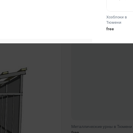
Хозблоки в
Тюмени
free
Металлические урны в Тюмени
free