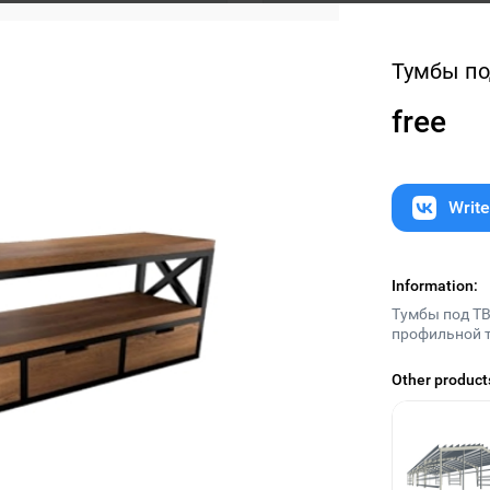
Тумбы по
free
Writ
Заборы в Тюмени
free
Information:
Тумбы под ТВ
профильной 
Show more
Other product