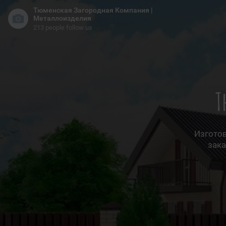
Тюменская Загородная Компания |
Металлоизделия
213 people follow us
Т
Изготов
зака